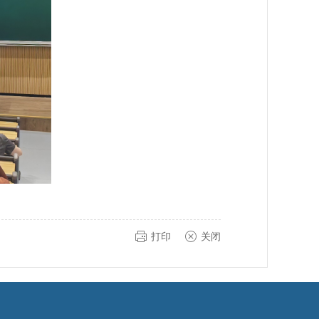
打印
关闭