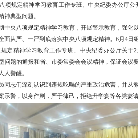
八项规定精神学习教育工作专班、中央纪委办公厅公
精神典型问题
。
彻中央八项规定精神学习教育，开展警示教育，
强化
全面从严、一严到底落实中央八项规定精神。
6月4
项规定精神学习教育工作专班、中央纪委办公厅关于2
型问题的通报和省、市委常委会会议精神，保证会议
人人警醒。
员同志们深刻认识到违规吃喝的严重政治危害，并从
案示警，以身作则，严于律己，拒绝升学宴等各类宴