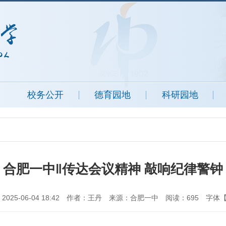
校务公开
德育园地
科研园地
合肥一中‖传达会议精神 敲响纪律警钟
25-06-04 18:42
作者：王丹
来源：合肥一中
阅读：
695
字体