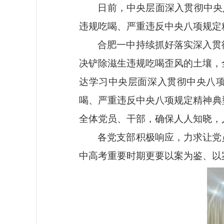
日前，中央层面深入贯彻中央
违规吃喝、严重违反中央八项规定
合肥一中持续抓好落实深入贯
决铲除滋生违规吃喝歪风的土壤，
达学习中央层面深入贯彻中央八
喝、严重违反中央八项规定精神典
全体党员、干部，确保人人知晓，
各党支部积极响应，力求让党
中高考重要时期更要以案为鉴、以