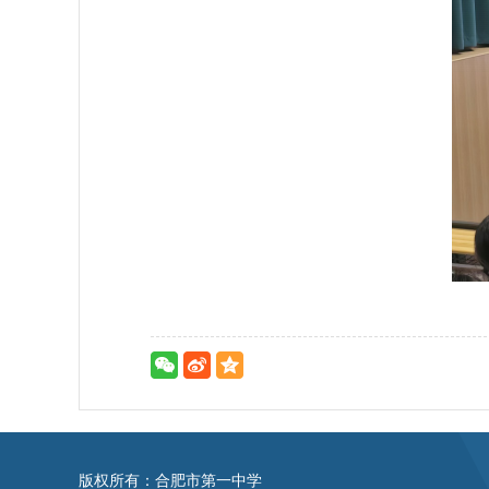
版权所有：合肥市第一中学