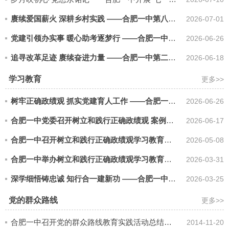
赓续爱国薪火 深耕乡村实践 ——合肥一中第八党支部赴肥西铭传乡开展主题党日活动
2026-07-01
党建引领办实事 暖心助考逐梦行 ——合肥一中第四党支部开展高招咨询暨志愿填报主题党日活动
2026-06-26
追寻改革足迹 赓续奋进力量 ——合肥一中第二党支部赴小岗村主题党日活动随记
2026-06-18
学习教育
更多>>
树牢正确政绩观 抓实党建育人工作 ——合肥一中第一党支部召开全体党员大会
2026-06-26
合肥一中党委召开树立和践行正确政绩观 案例剖析思想交流会暨理论中心组学习会议
2026-06-17
合肥一中召开树立和践行正确政绩观学习教育警示教育会
2026-05-08
合肥一中举办树立和践行正确政绩观学习教育读书班
2026-03-31
深学细悟铸忠诚 知行合一建新功 ——合肥一中第十党支部召开支委会暨全体党员大会 专题学习树立和践行正确政绩观
2026-03-25
党的群众路线
更多>>
合肥一中召开党的群众路线教育实践活动总结表彰大会筹备会
2014-11-20