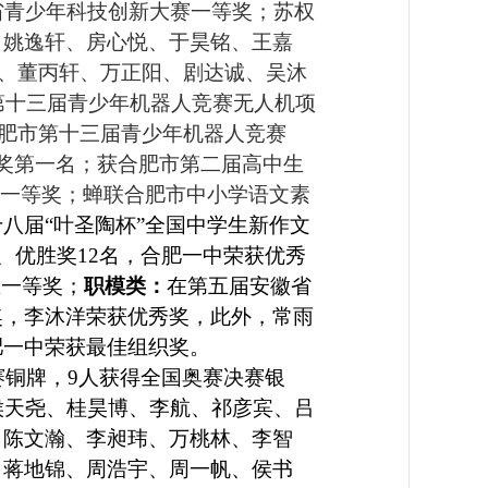
省青少年科技创新大赛一等奖；苏权
、姚逸轩、房心悦、于昊铭、王嘉
、董丙轩、万正阳、剧达诚、吴沐
第十三届青少年机器人竞赛无人机项
合肥市第十三届青少年机器人竞赛
奖第一名；获合肥市第二届高中生
赛一等奖；蝉联合肥市中小学语文素
八届“叶圣陶杯”全国中学生新作文
、优胜奖
12
名，合肥一中荣获优秀
区一等奖；
职模类：
在第五届安徽省
奖，李沐洋荣获优秀奖，此外，常雨
肥一中荣获最佳组织奖。
赛铜牌，
9
人获得全国奥赛决赛银
侯天尧、桂昊博、李航、祁彦宾、吕
、陈文瀚、李昶玮、万桃林、李智
：
蒋地锦、周浩宇、周一帆、侯书