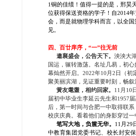
1
铜的佳绩！值得一提的是，邢昊
位获得保送资格的学子！自
2014
年
会，而是就物理学科而言，以全国
见。
四、百廿庠序，“一”往无前
邀襄盛会，公告天下。
泱泱大
国运，辗转激荡。名址几易，初心
幕灿然开启。
2022
年
10
月
2
日（初
聚美丽滨湖，见证重要时刻，畅叙
黉友耄耋，相约回家。
11
月
10
届初中毕业生李延云先生和
1957
届
后，第一时间与合肥一中取得联系
校庆庆典。看着他们的身影穿过一
笔写大地，负箧无华。
11
月
29
中教育集团党委书记、校长封安