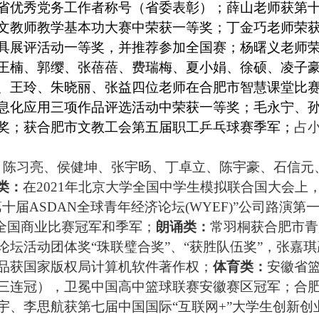
省优秀党务工作者称号（省委表彰）；薛山老师获第
文教师教学基本功大赛中荣获一等奖；丁金巧老师荣
具展评活动一等奖，并推荐参加全国赛；
杨曙义老师
王楠、郭缨、张蓓蓓、费瑞梅、夏小娟、徐硕、凌子
、王玲、朱晓丽、张益四位老师在合肥市智慧课堂比
息化应用三项作品评选活动中荣获一等奖；毛永宁、
奖；获合肥市文教工会第五届职工乒乓球赛季军；
占
、陈习亮、侯健坤、张宇旸、丁卓立、陈宇豪、石信元
类：
在
2021
年北京大学全国中学生模拟联合国大会上
第十届
ASDAN
全球青年经济论坛
(WYEF)
”公司路演第
全国商业比赛冠军和季军；
朗诵类：
常羽桐获合肥市青
坛活动团体奖“珠联璧合奖”、“获胜队伍奖”，张嘉琪
品获国家版权局计算机软件著作权；
体育类：
安徽省
三连冠），卫冕中国高中篮球联赛安徽赛区冠军；合
宇、李思航获第七届中国国际“互联网
+
”大学生创新创