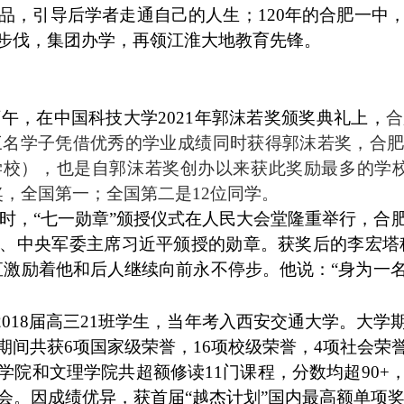
品，引导后学者走通自己的人生；
120
年的合肥一中
步伐，集团办学，再领江淮大地教育先锋。
下午，在中国科技大学
2021
年郭沫若奖颁奖典礼上，
合
三名学子凭借优秀的学业成绩同时获得郭沫若奖，合肥
学校），也是自郭沫若奖创办以来获此奖励最多的学
奖，全国第一；全国第二是
12
位同学。
时，“七一勋章”颁授仪式在人民大会堂隆重举行，合
、中央军委主席习近平颁授的勋章。获奖后的李宏塔称
直激励着他和后人继续向前永不停步。他说：“身为一
2018
届高三
21
班学生，当年考入西安交通大学。大学
期间共获
6
项国家级荣誉，
16
项校级荣誉，
4
项社会荣
学院和文理学院共超额修读
11
门课程，分数均超
90+
会。因成绩优异，获首届“越杰计划”国内最高额单项