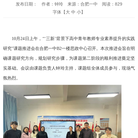
发布日期：
作者：钟玲
来源：合肥一中
阅读：
829
字体【
大
中
小
】
10
月
24
日上午，
“‘
三新
’
背景下高中青年教师专业素养提升的实践
研究
”
课题推进会在合肥一中
B2
一楼思政中心召开。本次推进会旨在明
确课题研究方向，规划研究步骤，为课题第二阶段的顺利推进奠定坚
实基础。会议由课题负责人钟玲主持，课题组全体成员参与，现场气
氛热烈。