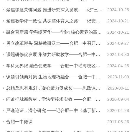
聚焦课题关键问题 推进研究深入发展——记“‘三新’背景下高中青年教师专业素养提升的实践研究”课题推进会
2024-10-25
聚焦教学评一致性 共探整体育人之路——记安徽省教育规划课题组《单元整体性视角下高中地理“教学评”一致性理论与实践研究》...
2024-10-21
融合育新篇 学科绽芳华——“指向核心素养的高中地理学和生物学学科融合实践研究”课题的校本课程教材编写推进会
2024-10-21
勇立改革潮头 深耕教研沃土——合肥一中召开市级立项课题中期检查暨教科研项目研究能力提升培训会
2024-09-27
课题研修促发展 集智共研助教学——合肥一中高二化学组参加暑期学科培训活动
2024-08-30
学科无界限 融合促教学——合肥一中瑶海校区《指向核心素养的高中地理和生物学科融合实践研究》课题课例研讨活动
2024-04-25
课题引领商对策 生物地理巧融合——合肥一中瑶海校区开展《指向核心素养的高中地理和生物学科融合实践研究》中期研讨会
2023-11-09
总结反思有规划，凝心聚力促成长 ——思政课教师专业化发展省级课题会在合肥一中举行
2020-09-11
问诊把脉新教材，学法衔接求实效 ——合肥一中参与的市级课题《初中道德与法治和高中思想政治课教学衔接的实践研究》圆满结题
2020-09-04
严谨论证，潜心研究 ——记合肥一中《基于新课标的数学建模能力评价的实践研究》课题推进会议
2020-04-28
合肥一中微课
2017-05-26