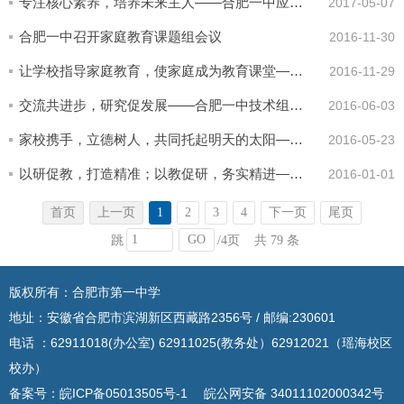
专注核心素养，培养未来主人——合肥一中应邀参加全国中小学生核心素养培养拓展性课程开发学术研讨会
2017-05-07
合肥一中召开家庭教育课题组会议
2016-11-30
让学校指导家庭教育，使家庭成为教育课堂——合肥一中参加《新时期中小学家庭教育立德树人的综合研究》子课题后期研究交流会
2016-11-29
交流共进步，研究促发展——合肥一中技术组赴合肥北城中学开展课题交流活动
2016-06-03
家校携手，立德树人，共同托起明天的太阳——合肥一中参加教育部关工委课题交流会
2016-05-23
以研促教，打造精准；以教促研，务实精进——记合肥一中高二数学教研组沐方华老师课题中期汇报
2016-01-01
首页
上一页
1
2
3
4
下一页
尾页
GO
跳
/4页
共 79 条
版权所有：合肥市第一中学
地址：安徽省合肥市滨湖新区西藏路2356号 / 邮编:230601
电话 ：62911018(办公室) 62911025(教务处）62912021（瑶海校区
校办）
备案号：
皖ICP备05013505号-1
皖公网安备 34011102000342号